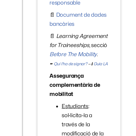
responsable
📄
Document de dades
bancàries
📄
Learning Agreement
for Traineeships
, secció
Before The Mobility
.
✒
Qui l'ha de signar?
— ℹ
Guia LA
Assegurança
complementària de
mobilitat
Estudiants
:
sol·licita-la a
través de la
modificació de la