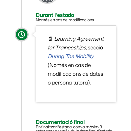
Durant l'estada
Només en cas de modificacions
📄
Learning Agreement
for Traineeships
, secció
During The Mobility
(Només en cas de
modificacions de dates
o persona tutora).
Documentació final
En finalitzar l'estada, com a màxim 3
setmanes després de la data final d’estada