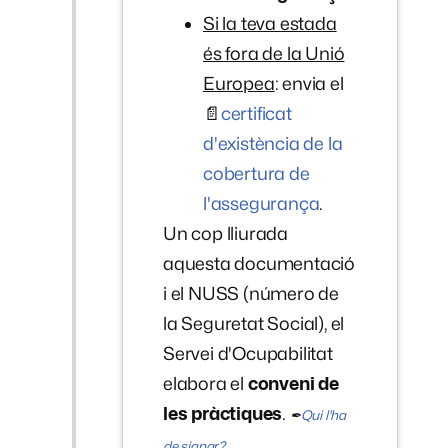
Si la teva estada
és fora de la Unió
Europea
: envia el
📄
certificat
d'existència de la
cobertura de
l'assegurança
.
Un cop lliurada
aquesta documentació
i el NUSS (número de
la Seguretat Social), el
Servei d'Ocupabilitat
elabora el
conveni de
les pràctiques
.
✒
Qui l'ha
de signar?