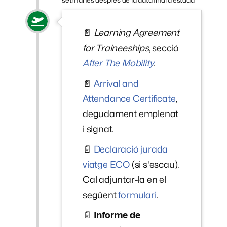
📄
Learning Agreement
for Traineeships
, secció
After The Mobility
.
📄
Arrival and
Attendance Certificate
,
degudament emplenat
i signat.
📄
Declaració jurada
viatge ECO
(si s'escau).
Cal adjuntar-la en el
següent
formulari
.
📄
Informe de