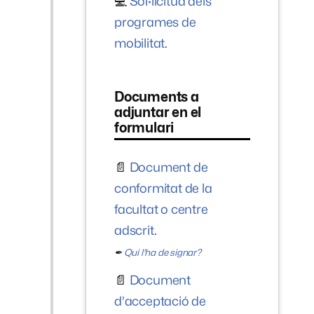
💻
Sol·licitud dels
programes de
mobilitat
.
Documents a
adjuntar en el
formulari
📄
Document de
conformitat de la
facultat o centre
adscrit
.
✒
Qui l'ha de signar?
📄
Document
d'acceptació de