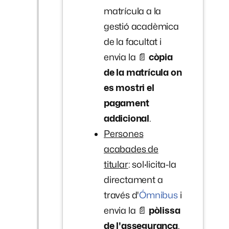
matrícula a la
gestió acadèmica
de la facultat i
envia la 📄
còpia
de la matrícula on
es mostri el
pagament
addicional
.
Persones
acabades de
titular
: sol·licita-la
directament a
través d'
Ómnibus
i
envia la 📄
pòlissa
de l'assegurança
.