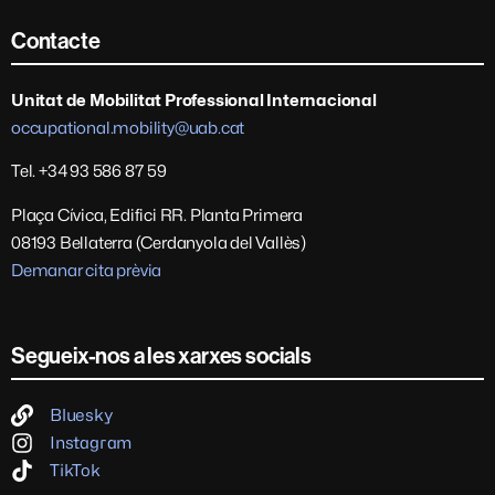
Contacte
Unitat de Mobilitat Professional Internacional
occupational.mobility@uab.cat
Tel. +34 93 586 87 59
Plaça Cívica, Edifici RR. Planta Primera
08193 Bellaterra (Cerdanyola del Vallès)
Demanar cita prèvia
Segueix-nos a les xarxes socials
Bluesky
Instagram
TikTok