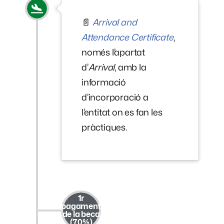
📄
Arrival and
Attendance Certificate
,
només l’apartat
d’
Arrival
, amb la
informació
d’incorporació a
l’entitat on es fan les
pràctiques.
1r
pagament
de la beca
(70%)