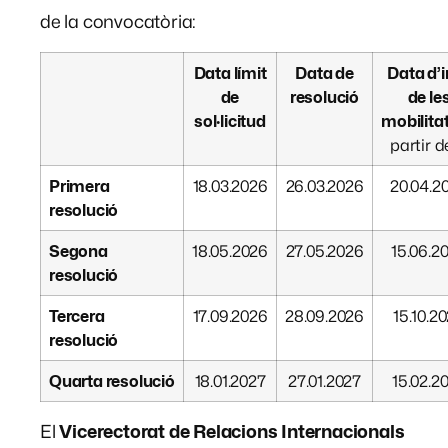
de la convocatòria:
Data límit
Data de
Data d’i
de
resolució
de le
sol·licitud
mobilita
partir d
Primera
18.03.2026
26.03.2026
20.04.2
resolució
Segona
18.05.2026
27.05.2026
15.06.2
resolució
Tercera
17.09.2026
28.09.2026
15.10.2
resolució
Quarta
resolució
18.01.2027
27.01.2027
15.02.2
El
Vicerectorat de Relacions Internacionals